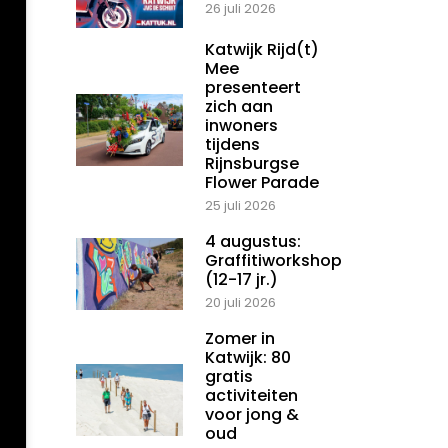
26 juli 2026
Katwijk Rijd(t)
Mee
presenteert
zich aan
inwoners
tijdens
Rijnsburgse
Flower Parade
25 juli 2026
4 augustus:
Graffitiworkshop
(12-17 jr.)
20 juli 2026
Zomer in
Katwijk: 80
gratis
activiteiten
voor jong &
oud