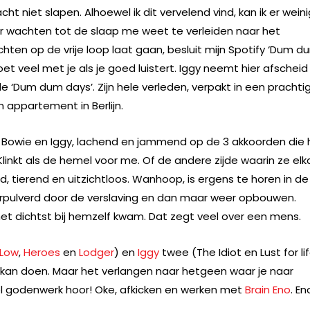
cht niet slapen. Alhoewel ik dit vervelend vind, kan ik er weini
aar wachten tot de slaap me weet te verleiden naar het
hten op de vrije loop laat gaan, besluit mijn Spotify ‘Dum d
et veel met je als je goed luistert. Iggy neemt hier afscheid
 ‘Dum dum days’. Zijn hele verleden, verpakt in een prachti
 appartement in Berlijn.
 Bowie en Iggy, lachend en jammend op de 3 akkoorden die 
inkt als de hemel voor me. Of de andere zijde waarin ze elk
d, tierend en uitzichtloos. Wanhoop, is ergens te horen in de
verpulverd door de verslaving en dan maar weer opbouwen.
het dichtst bij hemzelf kwam. Dat zegt veel over een mens.
Low
,
Heroes
en
Lodger
) en
Iggy
twee (The Idiot en Lust for lif
 kan doen. Maar het verlangen naar hetgeen waar je naar
el godenwerk hoor! Oke, afkicken en werken met
Brain Eno
. En