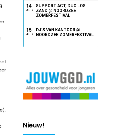
g
14
SUPPORT ACT, DUO LOS
ZAND @ NOORDZEE
AUG
ZOMERFESTIVAL
um
15
DJ’S VAN KANTOOR @
NOORDZEE ZOMERFESTIVAL
AUG
g
het
aar
e).
Nieuw!
o