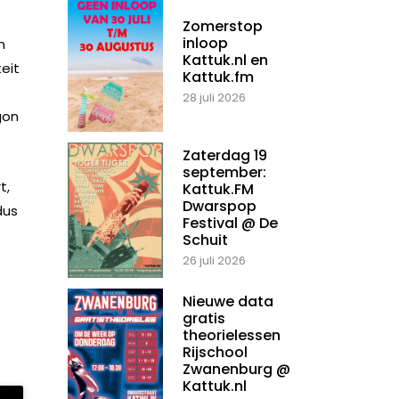
Zomerstop
inloop
n
Kattuk.nl en
teit
Kattuk.fm
28 juli 2026
gon
Zaterdag 19
september:
t,
Kattuk.FM
Dwarspop
dus
Festival @ De
Schuit
26 juli 2026
Nieuwe data
gratis
theorielessen
Rijschool
Zwanenburg @
Kattuk.nl