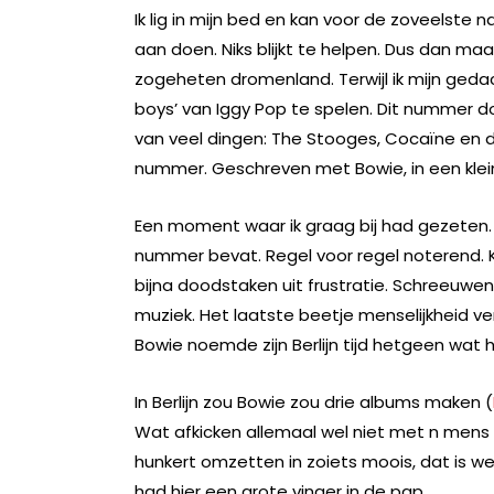
Ik lig in mijn bed en kan voor de zoveelste na
aan doen. Niks blijkt te helpen. Dus dan m
zogeheten dromenland. Terwijl ik mijn gedac
boys’ van Iggy Pop te spelen. Dit nummer do
van veel dingen: The Stooges, Cocaïne en de
nummer. Geschreven met Bowie, in een klein
Een moment waar ik graag bij had gezeten.
nummer bevat. Regel voor regel noterend. Kl
bijna doodstaken uit frustratie. Schreeuwen
muziek. Het laatste beetje menselijkheid 
Bowie noemde zijn Berlijn tijd hetgeen wat 
In Berlijn zou Bowie zou drie albums maken (
Wat afkicken allemaal wel niet met n mens
hunkert omzetten in zoiets moois, dat is w
had hier een grote vinger in de pap.