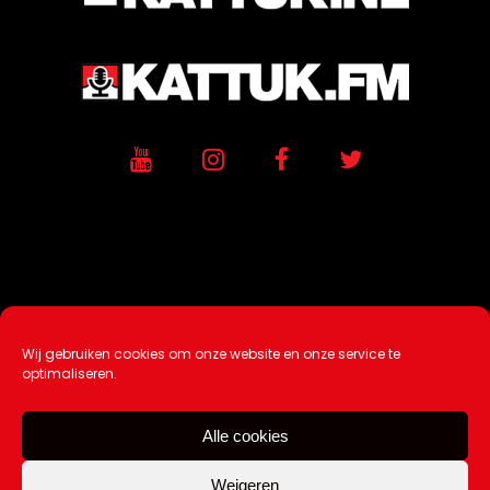
Wij gebruiken cookies om onze website en onze service te
Ontwikkeling / Hosting door
AtSea
optimaliseren.
Design & Medi
a
Alle cookies
Disclaimer |
Over Ons |
Tip de redactie
|
Contact
Weigeren