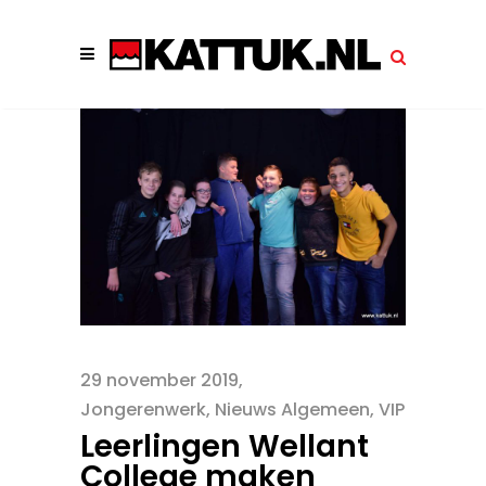
29 november 2019
Jongerenwerk
,
Nieuws Algemeen
,
VIP
Leerlingen Wellant
College maken