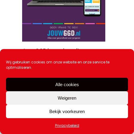
JouwGGD is vernieuwd!
20 maart 2026
Wij gebruiken cookies om onze website en onze service te
optimaliseren.
Alle cookies
Weigeren
Bekijk voorkeuren
Privacybeleid