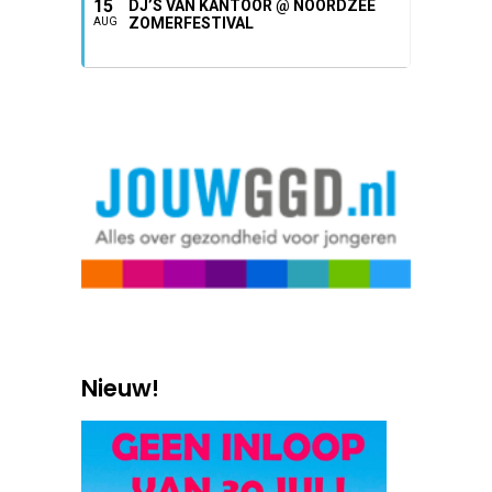
15
DJ’S VAN KANTOOR @ NOORDZEE
ZOMERFESTIVAL
AUG
Nieuw!