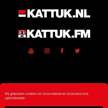
Wij gebruiken cookies om onze website en onze service te
Ontwikkeling / Hosting door
AtSea
optimaliseren.
Design & Medi
a