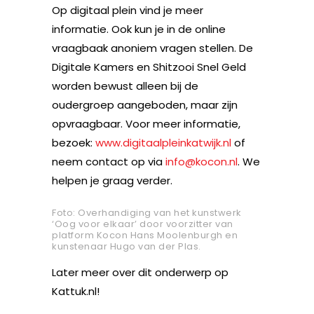
Op digitaal plein vind je meer
informatie. Ook kun je in de online
vraagbaak anoniem vragen stellen. De
Digitale Kamers en Shitzooi Snel Geld
worden bewust alleen bij de
oudergroep aangeboden, maar zijn
opvraagbaar. Voor meer informatie,
bezoek:
www.digitaalpleinkatwijk.nl
of
neem contact op via
info@kocon.nl
. We
helpen je graag verder.
Foto: Overhandiging van het kunstwerk
‘Oog voor elkaar’ door voorzitter van
platform Kocon Hans Moolenburgh en
kunstenaar Hugo van der Plas.
Later meer over dit onderwerp op
Kattuk.nl!