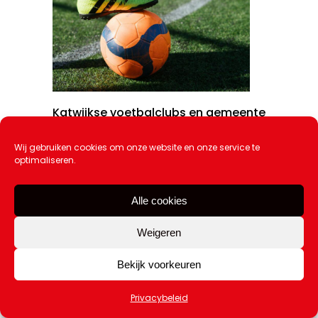
Katwijkse voetbalclubs en gemeente
zeggen nee tegen geweld in en rond
voetbal
Wij gebruiken cookies om onze website en onze service te
9 februari 2026
optimaliseren.
Alle cookies
Weigeren
Bekijk voorkeuren
Privacybeleid