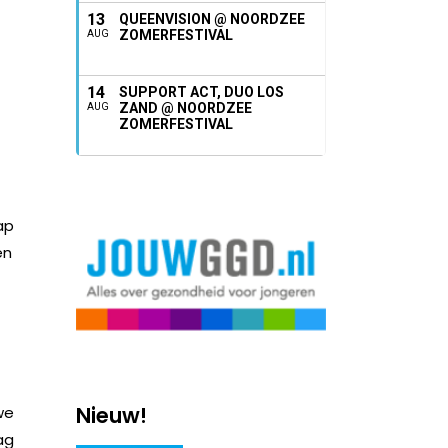
13
QUEENVISION @ NOORDZEE
ZOMERFESTIVAL
AUG
14
SUPPORT ACT, DUO LOS
ZAND @ NOORDZEE
AUG
ZOMERFESTIVAL
ap
en
Nieuw!
we
ag