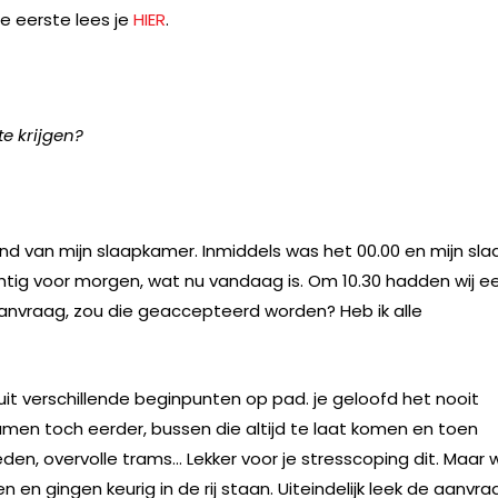
De eerste lees je
HIER
.
te krijgen?
nd van mijn slaapkamer. Inmiddels was het 00.00 en mijn sla
htig voor morgen, wat nu vandaag is. Om 10.30 hadden wij e
nvraag, zou die geaccepteerd worden? Heb ik alle
nuit verschillende beginpunten op pad. je geloofd het nooit
en toch eerder, bussen die altijd te laat komen en toen
eden, overvolle trams… Lekker voor je stresscoping dit. Maar 
n gingen keurig in de rij staan. Uiteindelijk leek de aanvra