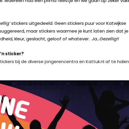
ie. Iedereen had een prima feestje en we gaan op zeker vak
llig’
stickers uitgedeeld. Geen stickers puur voor Katwijkse
uggereerd, maar stickers waarmee je kunt laten zien dat je
heid, kleur, geslacht, geloof of whatever.
Ja…Gezellig!!
o’n sticker?
tickers bij de diverse jongerencentra en Kattuk.nl af te halen