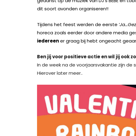
gedanst op de muziek van DJ’s BEBE en tob
dit soort avonden organiseren!!
Tijdens het feest werden de eerste
‘Ja…Geze
horeca zoals eerder door andere media ges
iedereen
er graag bij hebt ongeacht geaard
Ben jij voor positieve actie en wil jij ook z
In de week na de voorjaarsvakantie zijn de s
Hierover later meer..