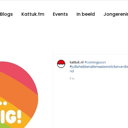
Blogs
Kattuk.fm
Events
In beeld
Jongereni