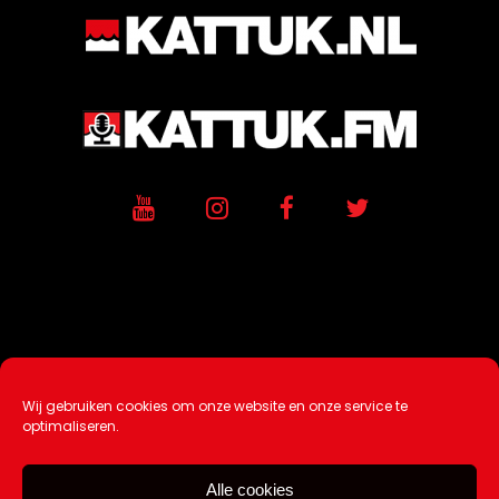
Wij gebruiken cookies om onze website en onze service te
Ontwikkeling / Hosting door
AtSea
optimaliseren.
Design & Medi
a
Alle cookies