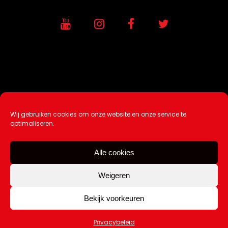
Wij gebruiken cookies om onze website en onze service te
Ontwikkeling / Hosting door
AtSea
optimaliseren.
Design & Medi
a
Alle cookies
Disclaimer |
Over Ons |
Tip de redactie
|
Contact
Weigeren
Bekijk voorkeuren
Copyright Kattuk.nl 2003-2026
Privacybeleid