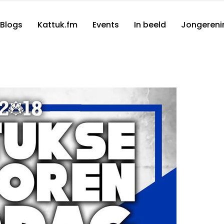
Blogs
Kattuk.fm
Events
In beeld
Jongereni