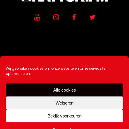
Wij gebruiken cookies om onze website en onze service te
Ontwikkeling / Hosting door
AtSea
optimaliseren.
Design & Medi
a
Alle cookies
Disclaimer |
Over Ons |
Tip de redactie
|
Contact
Weigeren
Bekijk voorkeuren
Copyright Kattuk.nl 2003-2026