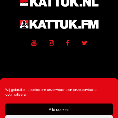
Wij gebruiken cookies om onze website en onze service te
Ontwikkeling / Hosting door
AtSea
optimaliseren.
Design & Medi
a
Alle cookies
Disclaimer |
Over Ons |
Tip de redactie
|