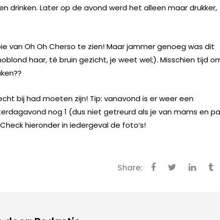
en drinken. Later op de avond werd het alleen maar drukker,
 van Oh Oh Cherso te zien! Maar jammer genoeg was dit
oblond haar, té bruin gezicht, je weet wel;). Misschien tijd o
aken??
cht bij had moeten zijn! Tip: vanavond is er weer een
zaterdagavond nog 1 (dus niet getreurd als je van mams en p
Check hieronder in iedergeval de foto’s!
Share: