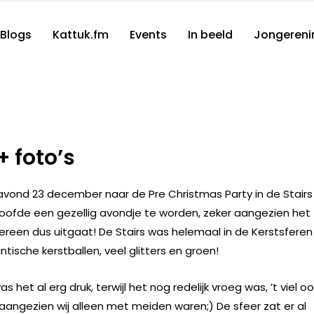
Blogs
Kattuk.fm
Events
In beeld
Jongereni
+ foto’s
eravond 23 december naar de Pre Christmas Party in de Stairs
oofde een gezellig avondje te worden, zeker aangezien het
dereen dus uitgaat! De Stairs was helemaal in de Kerstsferen
ntische kerstballen, veel glitters en groen!
s het al erg druk, terwijl het nog redelijk vroeg was, ’t viel o
aangezien wij alleen met meiden waren;) De sfeer zat er al