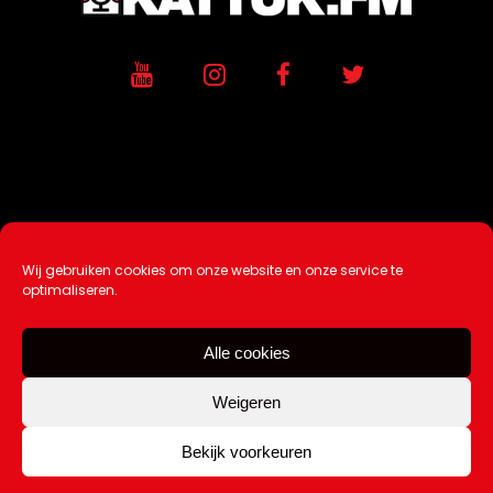
Wij gebruiken cookies om onze website en onze service te
Ontwikkeling / Hosting door
AtSea
optimaliseren.
Design & Medi
a
Alle cookies
Disclaimer |
Over Ons |
Tip de redactie
|
Contact
Weigeren
Bekijk voorkeuren
Copyright Kattuk.nl 2003-2026