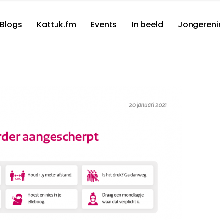
Blogs
Kattuk.fm
Events
In beeld
Jongereni