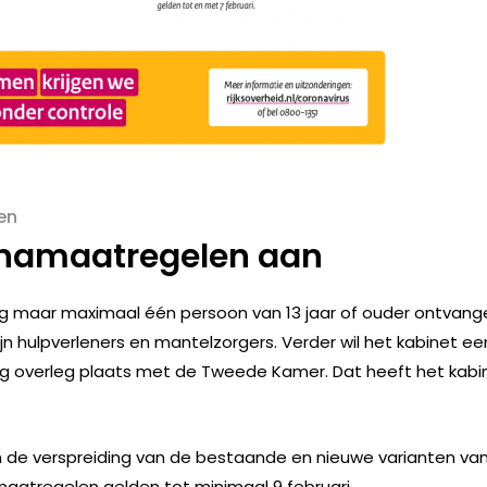
en
onamaatregelen aan
og maar maximaal één persoon van 13 jaar of ouder ontvang
jn hulpverleners en mantelzorgers. Verder wil het kabinet ee
og overleg plaats met de Tweede Kamer. Dat heeft het kabi
 de verspreiding van de bestaande en nieuwe varianten va
aatregelen gelden tot minimaal 9 februari.