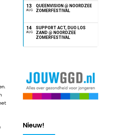
13
QUEENVISION @ NOORDZEE
ZOMERFESTIVAL
AUG
14
SUPPORT ACT, DUO LOS
ZAND @ NOORDZEE
AUG
ZOMERFESTIVAL
en.
n
net
Nieuw!
n