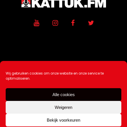
Wij gebruiken cookies om onze website en onze service te
Ontwikkeling / Hosting door
AtSea
optimaliseren.
Design & Medi
a
Alle cookies
Disclaimer |
Over Ons |
Tip de redactie
|
Contact
Weigeren
Bekijk voorkeuren
Copyright Kattuk.nl 2003-2026