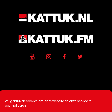
Wij gebruiken cookies om onze website en onze service te
Ontwikkeling / Hosting door
AtSea
optimaliseren.
Design & Medi
a