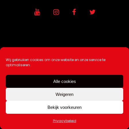
Wij gebruiken cookies om onze website en onze service te
Ontwikkeling / Hosting door
AtSea
optimaliseren.
Design & Medi
a
Alle cookies
Disclaimer |
Over Ons |
Tip de redactie
|
Weigeren
Contact
Bekijk voorkeuren
Copyright Kattuk.nl 2003-2026
Privacybeleid