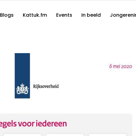
Blogs
Kattuk.fm
Events
In beeld
Jongereni