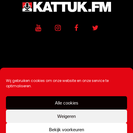
Wij gebruiken cookies om onze website en onze service te
Ontwikkeling / Hosting door
AtSea
optimaliseren.
Design & Medi
a
Alle cookies
Disclaimer |
Over Ons |
Tip de redactie
|
Contact
Weigeren
Bekijk voorkeuren
Copyright Kattuk.nl 2003-2026