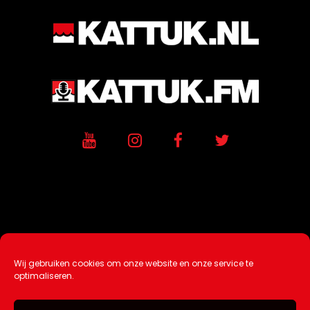
Wij gebruiken cookies om onze website en onze service te
Ontwikkeling / Hosting door
AtSea
optimaliseren.
Design & Medi
a