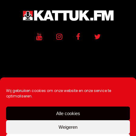
Wij gebruiken cookies om onze website en onze service te
Ontwikkeling / Hosting door
AtSea
optimaliseren.
Design & Medi
a
Alle cookies
Disclaimer |
Over Ons |
Tip de redactie
|
Contact
Weigeren