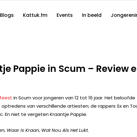
Blogs
Kattuk.fm
Events
In beeld
Jongereni
ntje Pappie in Scum – Review 
zfeest
in Scum voor jongeren van 12 tot 16 jaar. Het beloofde
optredens van verschillende artiesten; de rappers Sx en Tou
ric. En niet te vergeten Kraantje Pappie.
n, Waar Is Kraan, Wat Nou Als Het Lukt.