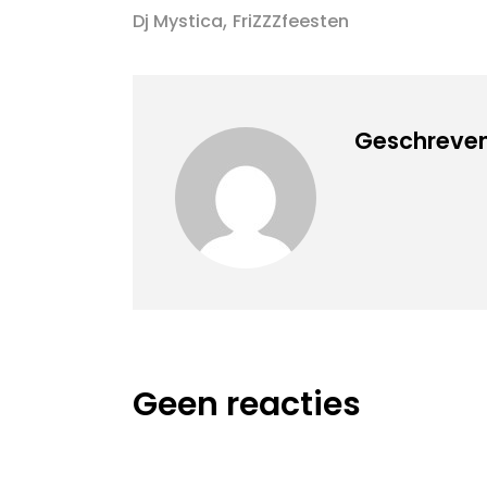
,
Dj Mystica
FriZZZfeesten
Geschreven
Geen reacties