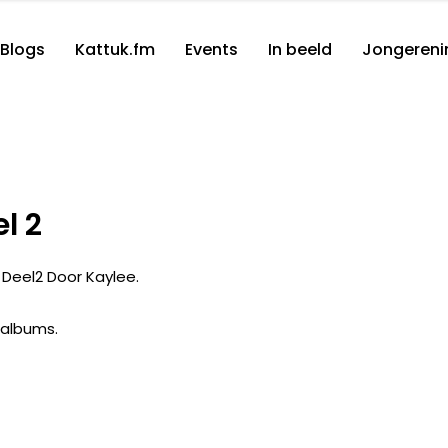
Blogs
Kattuk.fm
Events
In beeld
Jongereni
el 2
t Deel2 Door Kaylee.
 albums.