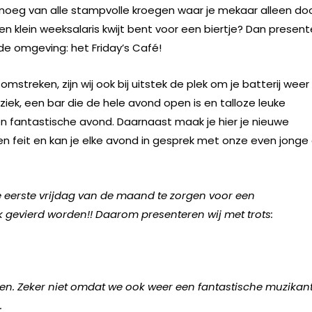
oeg van alle stampvolle kroegen waar je mekaar alleen do
 klein weeksalaris kwijt bent voor een biertje? Dan present
e omgeving: het Friday’s Café!
mstreken, zijn wij ook bij uitstek de plek om je batterij weer
iek, een bar die de hele avond open is en talloze leuke
en fantastische avond. Daarnaast maak je hier je nieuwe
 een feit en kan je elke avond in gesprek met onze even jonge 
re eerste vrijdag van de maand te zorgen voor een
k gevierd worden!! Daarom presenteren wij met trots:
issen. Zeker niet omdat we ook weer een fantastische muzikant
.