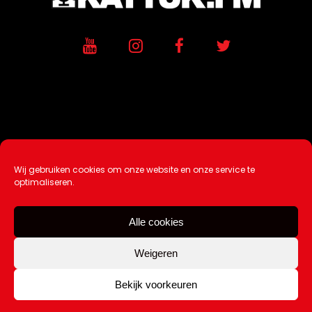
Wij gebruiken cookies om onze website en onze service te
Ontwikkeling / Hosting door
AtSea
optimaliseren.
Design & Medi
a
Alle cookies
Disclaimer |
Over Ons |
Tip de redactie
|
Contact
Weigeren
Bekijk voorkeuren
Copyright Kattuk.nl 2003-2026