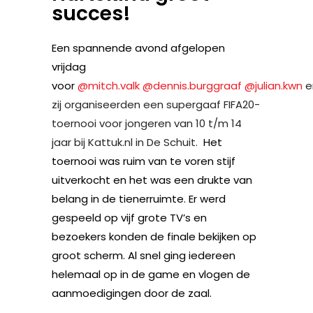
succes!
Een spannende avond afgelopen
vrijdag
voor
@mitch.valk
@dennis.burggraaf
@julian.kwn
e
zij organiseerden een supergaaf FIFA20-
toernooi voor jongeren van 10 t/m 14
jaar bij Kattuk.nl in De Schuit.
Het
toernooi was ruim van te voren stijf
uitverkocht en het was een drukte van
belang in de tienerruimte. Er werd
gespeeld op vijf grote TV’s en
bezoekers konden de finale bekijken op
groot scherm. Al snel ging iedereen
helemaal op in de game en vlogen de
aanmoedigingen door de zaal.