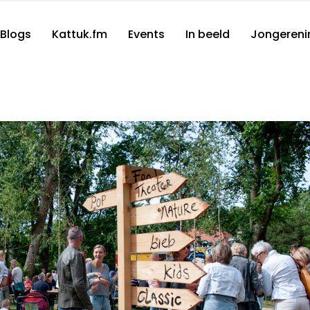
Blogs
Kattuk.fm
Events
In beeld
Jongereni