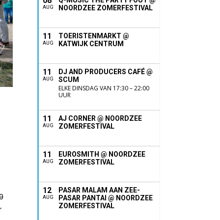
08
Q-MUSIC THE PARTY FOUT @
NOORDZEE ZOMERFESTIVAL
AUG
11
TOERISTENMARKT @
KATWIJK CENTRUM
AUG
11
DJ AND PRODUCERS CAFÉ @
SCUM
AUG
ELKE DINSDAG VAN 17:30 – 22:00
UUR
11
AJ CORNER @ NOORDZEE
ZOMERFESTIVAL
AUG
11
EUROSMITH @ NOORDZEE
ZOMERFESTIVAL
AUG
12
PASAR MALAM AAN ZEE-
9
PASAR PANTAI @ NOORDZEE
AUG
ZOMERFESTIVAL
’