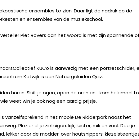
akoestische ensembles te zien. Daar ligt de nadruk op de
e orkesten en ensembles van de muziekschool.
enverteller Piet Rovers aan het woord is met zijn spannende o
stenaarsCollectief KuCo is aanwezig met een portretschilder, 
rcentrum Katwijk is een Natuurgeluiden Quiz.
luiden horen. Sluit je ogen, open de oren en… kom helemaal to
 wie weet win je ook nog een aardig prijsje.
is vanzelfsprekend in het mooie De Ridderpark naast het
 Plezier al je zintuigen: kijk, luister, ruik en voel. Doe je
, lekker door de modder, over houtsnippers, kiezelsteentjes