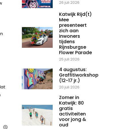
26 juli 2026
w
Katwijk Rijd(t)
Mee
presenteert
zich aan
en
inwoners
tijdens
Rijnsburgse
Flower Parade
25 juli 2026
4 augustus:
Graffitiworkshop
(12-17 jr.)
dat
20 juli 2026
n
Zomer in
Katwijk: 80
gratis
activiteiten
voor jong &
oud