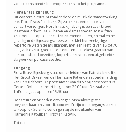
van de aanstaande buitenoptredens op het programma.
Flora Brass Rijnsburg
Dit concert is extra bijzonder door de muzikale samenwerking
met Flora Brass Rijnsburg. Zij zullen het eerste deel van dit
concert verzorgen. Flora Brass Rijnsburg is een zeer breed
inzetbaar orkest. De 30 heren én dames treden zo’n vijftien
keer per jaar op bij concerten en evenementen, en maken het
gezellig in de Rijnsburgse feestweek. Met hun veelzijdige
repertoire weten de muzikanten, met een leeftijd van 18 tot 70
jaar, zich overal goed te presenteren. Dit orkest gaat uit van
een brassband bezetting, koperblazers met een uitgebreide
slagwerk en percussiesectie.
Toegang
Flora Brass Rijnsburg staat onder leiding van Patricia Kerkdijk.
Het Groot Orkest van de Harmonie Katwijk staat onder leiding
van Rob Balfoort. De presentator van dit Voorjaarsconcert is
Gerard Bol. Het concert begint om 20:00 uur. De zaal van
TriPodia gaat open om 19.30 uur.
Donateurs en Vrienden ontvangen binnenkort gratis
toegangskaarten voor dit concert. Er zijn ook toegangskaarten
te koop: €7,50 en te verkrijgen bij de muzikanten van
Harmonie Katwijk en FirstMan Katwijk.
Tot dan!