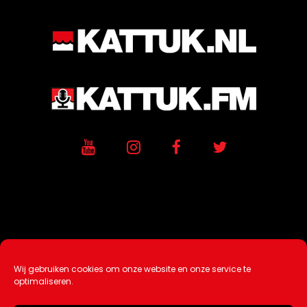
Wij gebruiken cookies om onze website en onze service te
Ontwikkeling / Hosting door
AtSea
optimaliseren.
Design & Medi
a