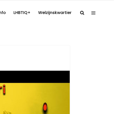
nfo
LHBTIQ+
Welzijnskwartier