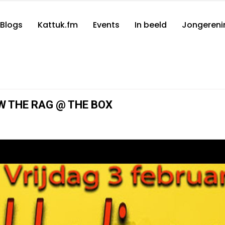
Blogs
Kattuk.fm
Events
In beeld
Jongereni
EW THE RAG @ THE BOX