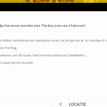
je live music worden met The Box Live van 3 februari!
en lekker herkenbare en dansbare covers uit de tijd van je 1e vriendje of v
ew The Rag.
 betkenis van de naam, kiets met klessebessen, kwebbelen…
en staan bij hun muziek!
LOCATIE