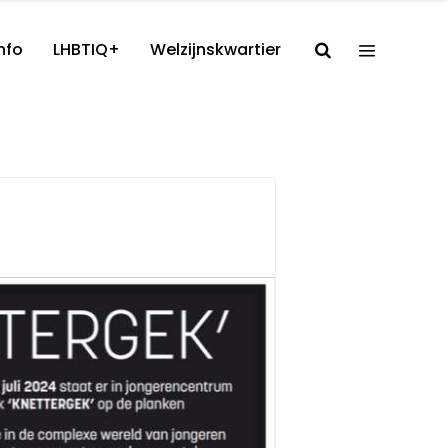
nfo
LHBTIQ+
Welzijnskwartier