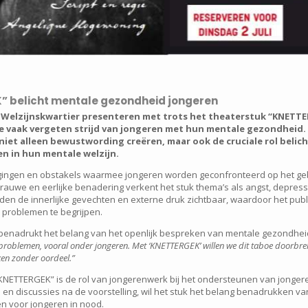
” belicht mentale gezondheid jongeren
 Welzijnskwartier presenteren met trots het theaterstuk “KNETT
de vaak vergeten strijd van jongeren met hun mentale gezondheid.
 niet alleen bewustwording creëren, maar ook de cruciale rol belic
 in hun mentale welzijn.
gingen en obstakels waarmee jongeren worden geconfronteerd op het ge
 rauwe en eerlijke benadering verkent het stuk thema’s als angst, depress
en de innerlijke gevechten en externe druk zichtbaar, waardoor het publ
 problemen te begrijpen.
benadrukt het belang van het openlijk bespreken van mentale gezondhei
blemen, vooral onder jongeren. Met ‘KNETTERGEK’ willen we dit taboe doorbreke
n zonder oordeel.”
“KNETTERGEK” is de rol van jongerenwerk bij het ondersteunen van jonger
 en discussies na de voorstelling, wil het stuk het belang benadrukken v
 voor jongeren in nood.