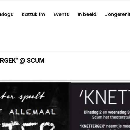
Blogs
Kattuk.fm
Events
In beeld
Jongereni
ERGEK" @ SCUM