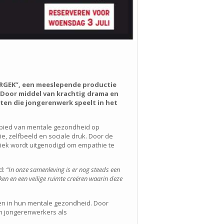
ERGEK”, een meeslepende productie
 Door middel van krachtig drama en
hten die jongerenwerk speelt in het
bied van mentale gezondheid op
ie, zelfbeeld en sociale druk. Door de
iek wordt uitgenodigd om empathie te
d:
“In onze samenleving is er nog steeds een
n en een veilige ruimte creëren waarin deze
en in hun mentale gezondheid. Door
an jongerenwerkers als