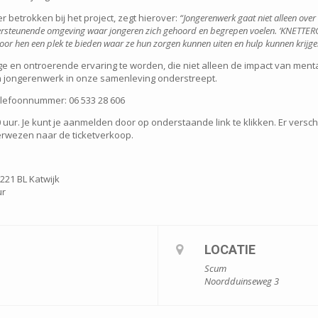
 betrokken bij het project, zegt hierover:
“Jongerenwerk gaat niet alleen over 
dersteunende omgeving waar jongeren zich gehoord en begrepen voelen. ‘KNETTERGE
oor hen een plek te bieden waar ze hun zorgen kunnen uiten en hulp kunnen krijge
ge en ontroerende ervaring te worden, die niet alleen de impact van me
n jongerenwerk in onze samenleving onderstreept.
elefoonnummer: 06 533 28 606
ur. Je kunt je aanmelden door op onderstaande link te klikken. Er verschi
verwezen naar de ticketverkoop.
221 BL Katwijk
ur
LOCATIE
Scum
Noordduinseweg 3