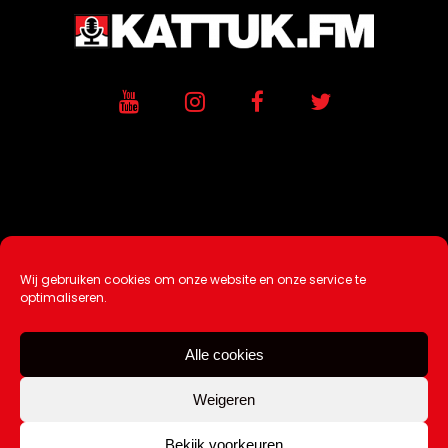
Wij gebruiken cookies om onze website en onze service te
Ontwikkeling / Hosting door
AtSea
optimaliseren.
Design & Medi
a
Alle cookies
Disclaimer |
Over Ons |
Tip de redactie
|
Contact
Weigeren
Bekijk voorkeuren
Copyright Kattuk.nl 2003-2026