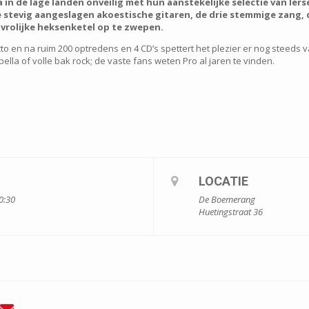
 in de lage landen onveilig met hun aanstekelijke selectie van Ier
ie stevig aangeslagen akoestische gitaren, de drie stemmige zang, 
 vrolijke heksenketel op te zwepen.
tto en na ruim 200 optredens en 4 CD’s spettert het plezier er nog steeds
ella of volle bak rock; de vaste fans weten Pro al jaren te vinden.
LOCATIE
0:30
De Boemerang
Huetingstraat 36