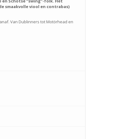
se en Schotse “swing”-folk. Het
de smaakvolle viool en contrabas)
 vanaf. Van Dublinners tot Motörhead en