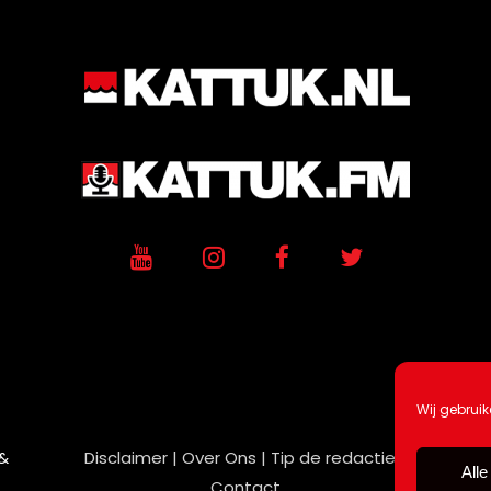
Wij gebruik
 &
Disclaimer |
Over Ons |
Tip de redactie
|
Alle
Contact