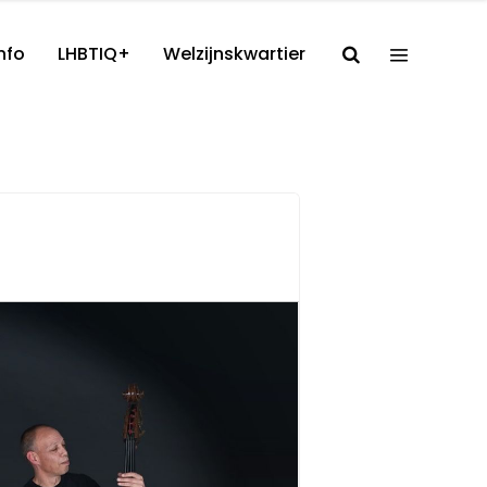
nfo
LHBTIQ+
Welzijnskwartier