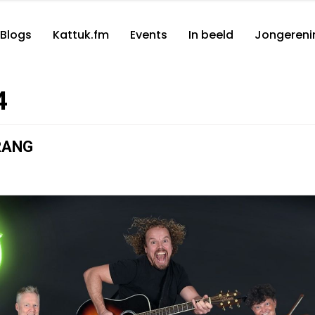
Blogs
Kattuk.fm
Events
In beeld
Jongereni
4
RANG