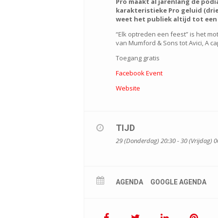
Pro maakt al jarenlang de podia
karakteristieke Pro geluid (dr
weet het publiek altijd tot een
“Elk optreden een feest” is het mo
van Mumford & Sons tot Avici, A cap
Toegang gratis
Facebook Event
Website
TIJD
29 (Donderdag) 20:30 - 30 (Vrijdag) 0
AGENDA
GOOGLE AGENDA