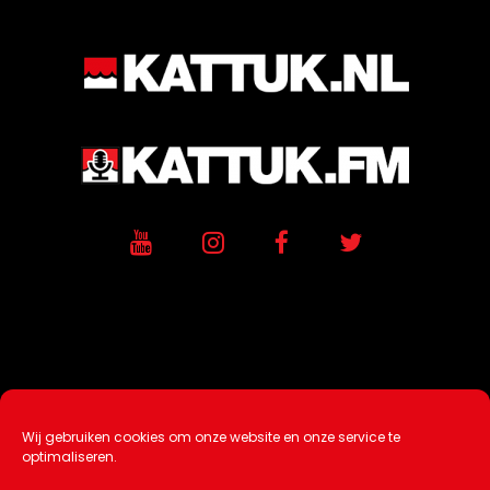
Wij gebruiken cookies om onze website en onze service te
Ontwikkeling / Hosting door
AtSea
optimaliseren.
Design & Medi
a