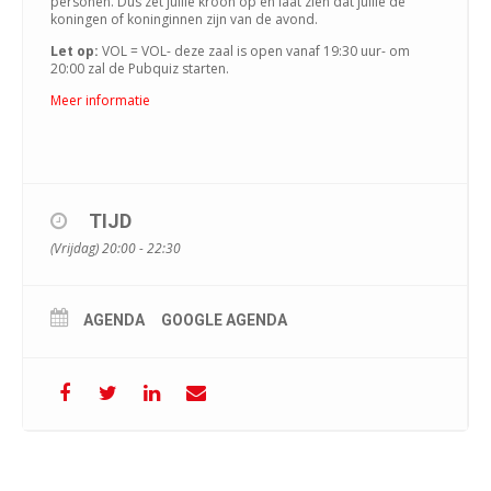
personen. Dus zet jullie kroon op en laat zien dat jullie de
koningen of koninginnen zijn van de avond.
Let op:
VOL = VOL- deze zaal is open vanaf 19:30 uur- om
20:00 zal de Pubquiz starten.
Meer informatie
TIJD
(Vrijdag) 20:00 - 22:30
AGENDA
GOOGLE AGENDA