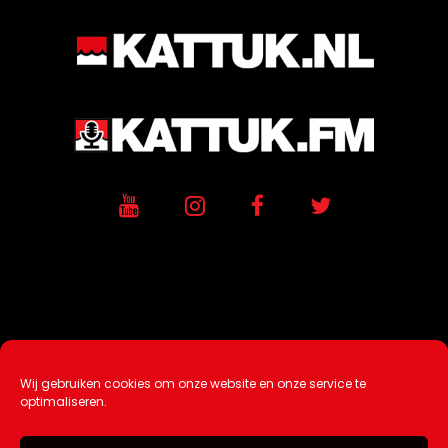
Wij gebruiken cookies om onze website en onze service te
Ontwikkeling / Hosting door
AtSea
optimaliseren.
Design & Medi
a