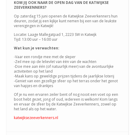
KOM JIJ OOK NAAR DE OPEN DAG VAN DE KATWIJKSE
ZEEVERKENNERS?
Op zaterdag 15 juni openen de Katwijkse Zeeverkenners hun
deuren, zodat jij een kijkje kunt nemen bij een van de leukste
verenigingen in Katwijk!
Locatie: Laage Mallegatpad 1, 2223 SW in Katwijk
Tijd: 13:00 uur – 16:00 uur
Wat kun je verwachten:
-Vaar een rondje mee met de sleper
-Zeil mee op de lelievlet van één van de wachten
-Doe mee aan één (of natuurlijk meer) van de avontuurlijke
activiteiten op het land
-Maak kans op geweldige prijzen tijdens de jaarlijkse loterij
-Geniet van een gezellige sfeer op het terras onder het genot
van hapjes en drankjes
Of je nu een ervaren zeiler bent of nog nooit een voet op een
boot hebt gezet, jong of oud, iedereen is welkom! Kom langs
en ervaar de sfeer bij de Katwijkse Zeeverkenners, zowel op
het land als op het water.
katwijksezeeverkenners.nl