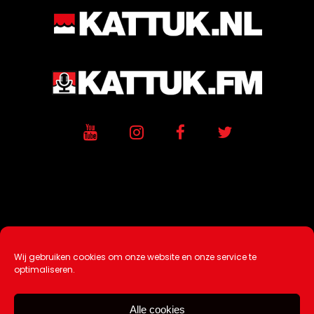
Wij gebruiken cookies om onze website en onze service te
Ontwikkeling / Hosting door
AtSea
optimaliseren.
Design & Medi
a
Alle cookies