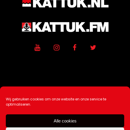
Wij gebruiken cookies om onze website en onze service te
Ontwikkeling / Hosting door
AtSea
optimaliseren.
Design & Medi
a
Alle cookies
Disclaimer |
Over Ons |
Tip de redactie
|