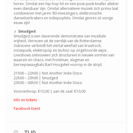
horen. Omdat een hip-hop hit en een post-punk knaller allebei
even dansbaar zijn. Omdat alternatieve muziek zich prima laat
combineren met jaren ’80-meezingers, elektronische
dansvloerkrakers en indiepophits. Omdat genres zó vorige
eeuw zijn!
♬
Smudged
Smudged is een daverende demonstratie van muzikale
vrijheid. Verrezen uit de oerslijk van de Rotterdamse
clubscene verbindt het viertal weefsel van krautrock,
noisepunk, elektropop en techno op ongehoorde wijze.
Liveshows ontvouwen zich structureel in nieuwe vormen van
waanzin en chaos, met frontman, slagman en
beroepswaaghals Bart Hoogvliet voorop in de strijd.
21h00 – 22h00 | Not Another Indie Disco
22h00 – 23h00 | Smudged
23h00 – 00h30 | Not Another Indie Disco
Voorverkoop: €10,00 | aan de zaal: €10,00
Info en tickets
Facebook Event
TIJD