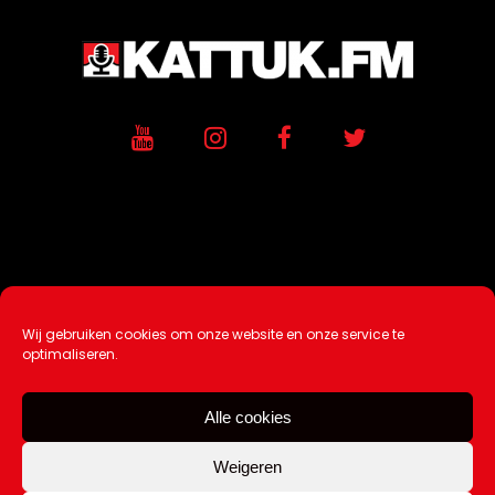
Wij gebruiken cookies om onze website en onze service te
Ontwikkeling / Hosting door
AtSea
optimaliseren.
Design & Medi
a
Alle cookies
Disclaimer |
Over Ons |
Tip de redactie
|
Contact
Weigeren