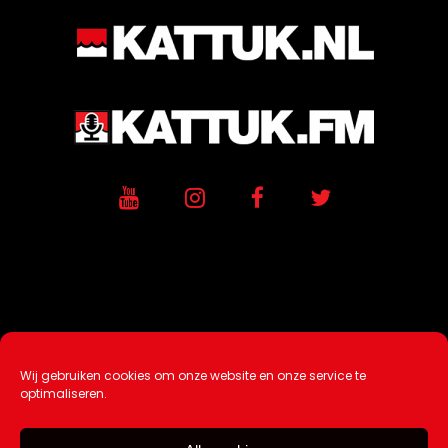
Wij gebruiken cookies om onze website en onze service te
Ontwikkeling / Hosting door
AtSea
optimaliseren.
Design & Medi
a