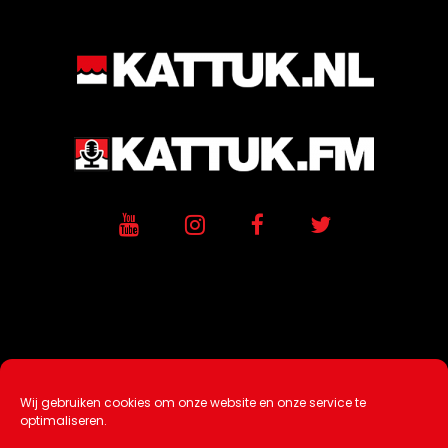
Wij gebruiken cookies om onze website en onze service te
Ontwikkeling / Hosting door
AtSea
optimaliseren.
Design & Medi
a