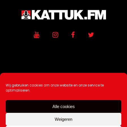
Wij gebruiken cookies om onze website en onze service te
Ontwikkeling / Hosting door
AtSea
optimaliseren.
Design & Medi
a
Alle cookies
Disclaimer |
Over Ons |
Tip de redactie
|
Contact
Weigeren