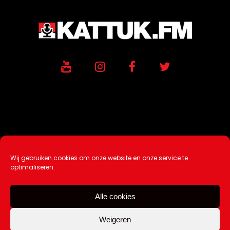
Wij gebruiken cookies om onze website en onze service te
Ontwikkeling / Hosting door
AtSea
optimaliseren.
Design & Medi
a
Alle cookies
Disclaimer |
Over Ons |
Tip de redactie
|
Contact
Weigeren