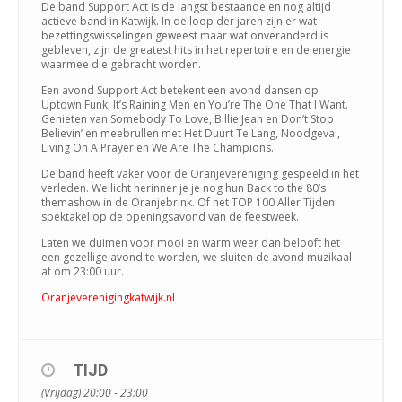
De band Support Act is de langst bestaande en nog altijd
actieve band in Katwijk. In de loop der jaren zijn er wat
bezettingswisselingen geweest maar wat onveranderd is
gebleven, zijn de greatest hits in het repertoire en de energie
waarmee die gebracht worden.
Een avond Support Act betekent een avond dansen op
Uptown Funk, It’s Raining Men en You’re The One That I Want.
Genieten van Somebody To Love, Billie Jean en Don’t Stop
Believin’ en meebrullen met Het Duurt Te Lang, Noodgeval,
Living On A Prayer en We Are The Champions.
De band heeft vaker voor de Oranjevereniging gespeeld in het
verleden. Wellicht herinner je je nog hun Back to the 80’s
themashow in de Oranjebrink. Of het TOP 100 Aller Tijden
spektakel op de openingsavond van de feestweek.
Laten we duimen voor mooi en warm weer dan belooft het
een gezellige avond te worden, we sluiten de avond muzikaal
af om 23:00 uur.
Oranjeverenigingkatwijk.nl
TIJD
(Vrijdag) 20:00 - 23:00