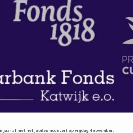
eumjaar af met het Jubileumconcert op vrijdag 4 november.