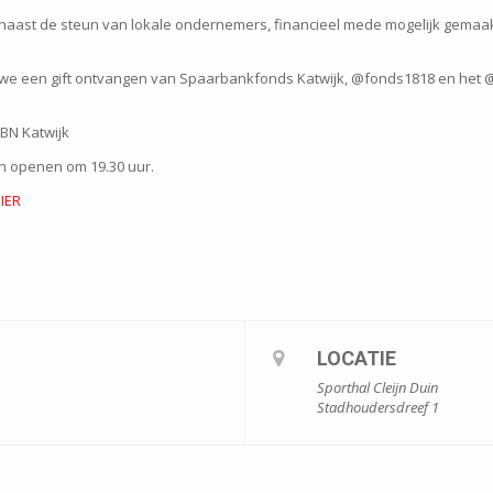
, naast de steun van lokale ondernemers, financieel mede mogelijk gemaak
n we een gift ontvangen van Spaarbankfonds Katwijk, @fonds1818 en het
 BN Katwijk
en openen om 19.30 uur.
HIER
LOCATIE
Sporthal Cleijn Duin
Stadhoudersdreef 1