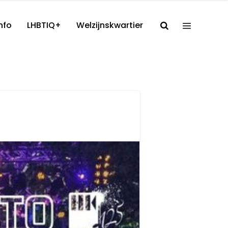
nfo
LHBTIQ+
Welzijnskwartier