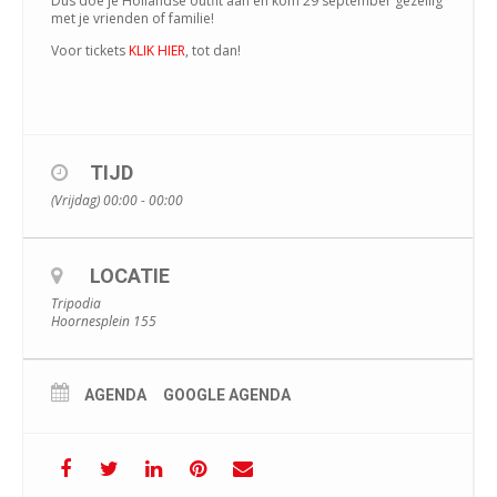
Dus doe je Hollandse outfit aan en kom 29 september gezellig
met je vrienden of familie!
Voor tickets
KLIK HIER
, tot dan!
TIJD
(Vrijdag) 00:00 - 00:00
LOCATIE
Tripodia
Hoornesplein 155
AGENDA
GOOGLE AGENDA