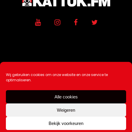
Wij gebruiken cookies om onze website en onze service te
Ontwikkeling / Hosting door
AtSea
optimaliseren.
Design & Medi
a
Alle cookies
Disclaimer |
Over Ons |
Tip de redactie
|
Contact
Weigeren
Bekijk voorkeuren
Copyright Kattuk.nl 2003-2026