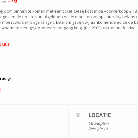
Meer
HIER!
gelijk om binnen te komen met een ticket. Deze kost in de voorverkoop € 18,50
er gezien de drukte van afgelopen editie moesten wij op zaterdag helaas
ol moest worden opgehangen. Daarom geven wij aankomende editie de b
 waarmee men gegarandeerd toegang krijgt (tot 19:00 uur) tot het festival. H
0 uur
radig)
l
LOCATIE
Strandplein
Zeezijde 19