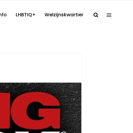
nfo
LHBTIQ+
Welzijnskwartier