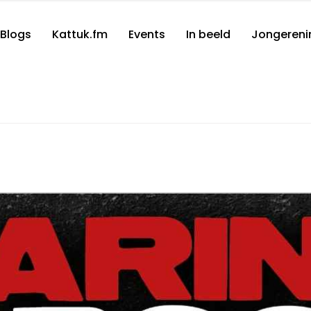
Blogs
Kattuk.fm
Events
In beeld
Jongereni