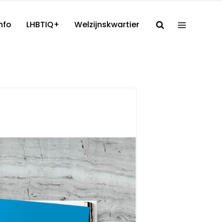
nfo
LHBTIQ+
Welzijnskwartier