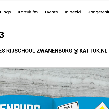
Blogs
Kattuk.fm
Events
In beeld
Jongereni
3
LES RIJSCHOOL ZWANENBURG @ KATTUK.NL