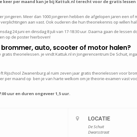
 keer per maand kan je bij Kattuk.nl terecht voor de gratis lesse
der jongeren. Meer dan 1000 jongeren hebben de afgelopen jaren een of
verplichtingen aan vast. Ook ouderen die hun theoriekennis op willen hal
insdag 24 juni en dinsdag 8 juli van 17-18:30 uur. Daarna gaan de lessen 
en op de poster hierboven!
oor brommer, auto, scooter of motor halen?
 gratis theorielessen. je vindt Kattuk.nl in Jongerencentrum De Schuit, ing
ft Rijschool Zwanenburg al ruim zeven jaar gratis theorielessen voor brom
r per maand op ben je van harte welkom om je theorie-examen vast voor t
:00 uur en duren ongeveer 1,5 uur.
LOCATIE
De Schuit
Dwarsstraat