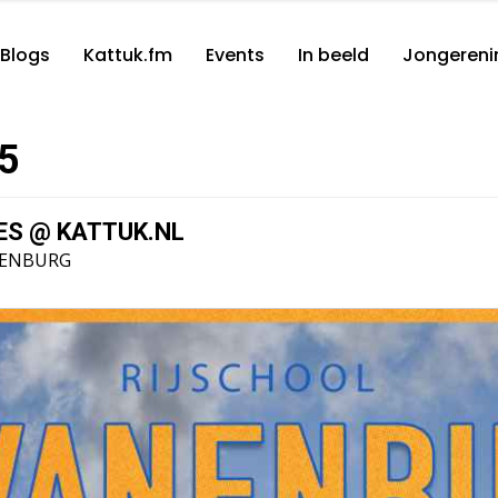
Blogs
Kattuk.fm
Events
In beeld
Jongereni
5
ES @ KATTUK.NL
NENBURG