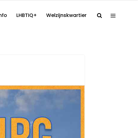
nfo
LHBTIQ+
Welzijnskwartier