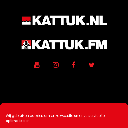
Wij gebruiken cookies om onze website en onze service te
Ontwikkeling / Hosting door
AtSea
optimaliseren.
Design & Medi
a