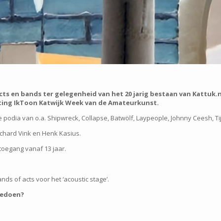
acts en bands ter gelegenheid van het 20 jarig bestaan van Kattuk.n
uiting IkToon Katwijk Week van de Amateurkunst.
podia van o.a. Shipwreck, Collapse, Batwölf, Laypeople, Johnny Ceesh, Ti
ichard Vink en Henk Kasius.
 toegang vanaf 13 jaar.
ds of acts voor het ‘acoustic stage’.
meedoen?