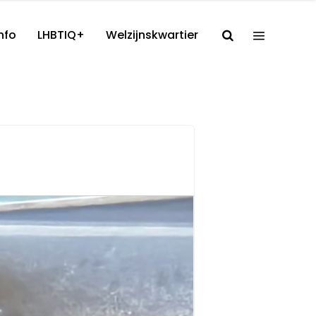
nfo
LHBTIQ+
Welzijnskwartier