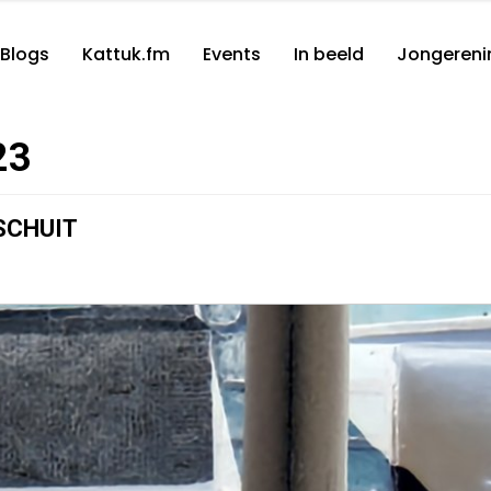
Blogs
Kattuk.fm
Events
In beeld
Jongereni
23
SCHUIT